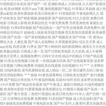
中国韩国日本高清
国产国产一区
亚洲欧洲成人
日韩在线
久久国产影视综
合
欧美69潮喷
伦理片app下载
激情视频国产精品
91草莓久草超碰
成人性
视频 欧美大尺寸suv欧美 在线天堂免费 麻花精品麻花传 一二三区欧美视频 国
爱aa影院
欧美性爱插插
欧美日韩色黄片
91草莓影院
午夜电影网久久
国
产丝袜美女
国产精彩视频
操碰视屏
国产福利在线
91久久影院
免费日韩
产一级视频在线观看 深夜福利av 啊V天堂网一区二区 免费无码又黄又爽又刺
电影
日韩成人影视
欧美精品性交
午夜宅男免费
另类亚洲色情
家庭乱伦
理电影
91草B草B视频
国产精品熟女一
国产巨乳在线观看
四虎免费91
国
内精品无码短片
超碰成人操操
欧美猛交视频
西瓜影院在线观看
欧美做受
激 又黄又粗又猛 国产一卡二卡三卡在线 色先锋91在线影音先锋 久久精品一
日韩
国产在线一
国产原创视频在线
国产视频高清
国产丝袜一区
黄色av
网址大全
人妻乱视
国产成人在线网站
久草视频资源站
综合五月香
成人
区 亚洲欧洲卡通动漫另 国产精品尤物脚交脚y 日日爱网 草莓视频深夜 欧美日
app在线
四虎试看
91男女
国产男小鲜肉同
福利影院网站
激情五月天色色
欧美极品电影
日韩成人第一页
国产日韩欧美电影
久久机热
成人午夜网
黄色天堂男人
操视频免费91
日韩中文在线
精品中的精品
97国产精品视
韩第一区 在线精品欧美日 国产中文字幕在线69 五月天开心婷婷深深爱 吃瓜
频
91美女在线视频
51欧美
一区精品麻豆经典
国产在线观看资源
波多野
洁衣视频
污网站免费看
特级欧美在线观看
自拍视频91
91艹艹
久草网在
爆料网在线观看 欧美射精 中文在线观看免 亚洲老司机www 免费操碰 99机热
线
18福利影院
老司机蜜桃在线
成人精品一区二区
韩日爆乳无码三级
欧
美伦理电影网站
艹艹操操
AV黄色观看网站
日韩欧美在线国产
新91视频
网
国产精品分类在线
97午夜福利视频
岛国AV动作无码
波多野吉依电影
国产在 天堂久久婷婷精品 久久人阁 a级在线观看网址 淑女在线播放 精品+在
小h片免费
国产精品色色视屏
国产午夜成人
最新日韩精品
91福利视频导
航
欧美喷水影院
91爱爱视频
欧美色图论坛
91榴莲小视频
国产高清一卡
线播放 97就是干五月天 四虎影城库 好吊色这里有精彩 91色女啪啪 三级成人
新区
国产看片资源
二色吧97资源站
欧美日韩另类0
91华人
国产日韩一区
二区
日本网站在线免费
免费潮喷
91原创国产视频
成人吃瓜福利
国产在
线9
操碰高清免费视频
午夜电影全集
国产AV无码
人妻系列
爱豆传媒倩女
毛 韩国无码影院 综合色资源 热国产热中文在线二区 贵在真实国产老熟女 深