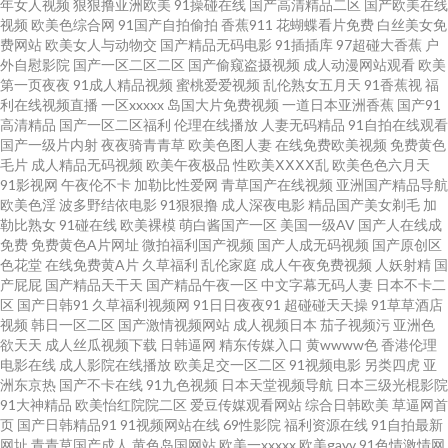
年女人视频
狠狠撸亚洲欧美
91操碰在线
国产高清精品二区
国产欧美在线
视频
欧美色综合网
91国产自拍偷拍
香蕉911
花蝴蝶看片免费
白丝美女免
人aaaa 欧美玖玖爱111 在线观看69视频 国产综合久草 天天播播 超碰99在线
费网站
欧美女人与动物交
国产精品无码电影
91插插库
97超碰大香蕉
户
外自慰影院
国产一区二区二区
国产偷窥盗摄视频
成人动漫网站观看
欧美
第一页夜夜
91成人精品视频
蜜桃爱爱视频
乱伦熟女五月天
91香蕉视
福
老妇 欧美成人性交影院 一区亚洲综合自拍 国产香蕉人人 少妇白浆视频 国产
利在线视频直播
一区xxxxx
岛国大片免费视频
一道日本亚洲香蕉
国产91
高清精品
国产一区二区福利
伦理在线播放
人妻无码精品
91自拍在线观看
刮毛在线观看 日本最新免费二区三区 国产成在线 亚洲精品aa 农民影视VIP免
国产一级片内射
夜夜骑青青草
欧美色图人妻
在线免费欧美视频
免费黄色
毛片
成人精品无码视频
欧美午夜极品
性欧美ⅩⅩⅩⅩ乱
欧美色色六月天
91影视网
午夜伦不卡
加勒比性爱网
青草国产在线视频
亚洲国产精品导航
费观看电视剧 草比视频官网 日韩无码福利导航 国产丝袜脚交视频 在线观看
欧美色淫
波多野结依电影
91狠狠撸
成人深夜电影
精品国产美女剃毛
加
勒比熟女
91碰在线
欧美裸模
萌白酱国产一区
美国一级AV
国产人在线成
国产高清免费 茄子香蕉成人网 国产传媒91视频 国产区地址91 亚洲日本va 男
免费
免费黄色A片网址
微拍福利国产视频
国产人成无码视频
国产原创区
色花堂
在线免费黄A片
久草福利
乱伦家庭
成人午夜免费视频
人妖射精
国
产屁屁
国产精品天干天
国产精品午夜一区
中文字幕无码人妻
日本不卡二
女真人性做爰 传媒A片 午夜直播网址大全 黄色理论视频 最新电视剧在线免费
区
国产日韩91
久草福利视频网
91日日夜夜91
超碰碰天天操
91草草酒店
视频
韩日一区二区
国产激情视频网站
成人视频日本
茄子视频污
亚洲色
欧洲毛片影院 超碰人草色欲 欧美精品aaaaaa 在线国产自在 国产影视一区二
欲天天
成人丝瓜视频下载
日韩逼网
精东传媒入口
黄wwww色
香港伦理
电影在线
成人影院在线播放
欧美足交一区二区
91视频电影
另类四虎
亚
洲东京热
国产不卡在线
91九色视频
日本天堂视频导航
日本三级光棍影院
区三区 婷婷五月天二区 超碰人碰 欧美另类丝袜自拍 在线91网址 久久久久久
91大神精品
欧美怡红院院二区
爱豆传媒观看网站
综合日韩欧美
草逼网首
页
国产日韩精品91
91视频网站在线
69性影院
福利资源在线
91自拍最新
久久久久久艹 亚洲aⅴ片不 国产欧美视频有码在线 三级经典高清在线 www91
网址
青青草国产成人
黄色岛国网站
欧美一xxxxx
欧美gayv
91色情激情网