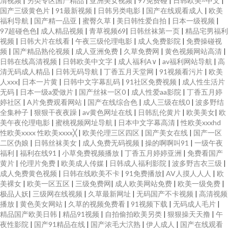
清视频
|
另类专区国产精品
|
亚洲美女视频
|
97免费碰
|
日韩欧美~中文
|
国产三级黄色片
|
91最新视频
|
日韩另类电影
|
国产在线观看成人
|
欧美
福利导航
|
国产精一品亚
|
蜜臀久草
|
美日韩性爱自拍
|
日本一级视频
|
97超碰色色
|
成人精品视频
|
青草视频69
|
日韩丝袜第一页
|
精品宅男福利
视频
|
日韩大片在线看
|
午夜三级伦理电影
|
成人免费影院
|
免费操碰视
频
|
国产精品熟伦视频
|
成人亚洲免费
|
久草免费网
|
黄色视频网站高清
|
日韩在线高清视频
|
日韩欧美中文字
|
成人福利A∨
|
av福利网站导航
|
高
清无码成人精品
|
日韩无码导航
|
丁香五月天堂网
|
91视频看污片
|
欧美
人xxx
|
日本一片黄
|
日韩中文字幕乱码
|
91社区免费视频
|
成人性生活片
无码
|
日本一级a爱做片
|
国产丝袜一区0
|
成人性爱aa影院
|
丁香五月婷
婷社区
|
A片免费观看网站
|
国产在线综合色
|
成人三级在线0
|
波多野结
全集种子
|
狠狠干夜夜躁
|
av黄色网址在线
|
日韩乱伦黄片
|
欧美美女
|
欧
美午夜伦理电影
|
蜜桃视频网址导航
|
日本中文字幕高清
|
性欧美xxxhd
性欧美xxxx 性欧美xxxx╳
|
欧美伦理三区四区
|
国产美女在线
|
国产一区
二区伪娘
|
日韩丝袜美女
|
成人免费无码视频
|
操的啊啊叫91
|
一级午夜
福利
|
福利在线91
|
小草免费视频播放
|
丁香五月婷婷亚洲
|
免费看国产
黄片
|
伦理片免费
|
欧美成人传媒
|
日韩成人福利影院
|
波多野吉衣三级
|
成人免费黄色视频
|
日韩在线欧美不卡
|
91免费播放
|
AV人摸人人人
|
欧
美裸女
|
欧美一区五区
|
三级免费网
|
成人欧美网站免费
|
欧美一级免费
|
极品人妖
|
三级网在线视频
|
久草最新网址
|
无码国产不卡视频
|
高清视频
播放
|
黄色美女网站
|
久草的视频免费看
|
91视频下载
|
无码成人毛片
|
精品国产欧美日韩
|
精品91视频
|
自拍偷拍欧美另类
|
狠狠操天天撸
|
午
夜性影院
|
国产91精品在线
|
国产浓毛大泬熟
|
伊人成人
|
国产在线观看