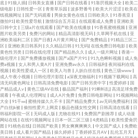
底
|
91狼人插
|
日韩美女直播
|
国产日韩在线看
|
91靠屄视频大全
|
欧美二
级电影
|
日韩性爱一区
|
青青草乐园
|
波多野番号
|
欧美大片涩涩
|
欧美在
线视频网址
|
国产无码观看
|
男操女黄色在线
|
日韩欧美久
|
91香蕉亚
|
微拍91
|
欧美性爱导航
|
激情综合五月花
|
在线观看成人免费
|
亚洲欧美
日韩中文
|
三级a片在线观看
|
国产欧美在线播放
|
91香蕉蜜桃视频
|
亚洲
图片欧美另类
|
免费污的网站
|
精品高清影视无码
|
久草网手机在线
|
亚
洲欧美福利二区
|
国产日夜
|
A片黄片网址
|
国产免费精品
|
91精品三区二
区
|
亚洲欧美日韩系列
|
久久精品日韩
|
91无码
|
在线免费日韩电影
|
欧美
黄色性另类
|
日韩在线伦理
|
国产精品热久久
|
成人一级片网址
|
香港一
级伦理片
|
国产免费播放视频
|
国产a国产片91
|
91九色蝌蚪视频
|
成人免
费a视频
|
女人和男人黄A片
|
亚洲免费av永久
|
日韩福利
|
夜间福利在线
视频
|
欧美性爱成人一区
|
欧美人与兽
|
人妖白丝在线
|
黄色三级www
|
成人午夜小视频
|
日韩伦理片影院
|
a深夜尤物福利
|
91视频下载网站
|
高
清无码黄色网址
|
日韩高清免费电影
|
国产日韩另类中字
|
性爱婷婷
|
国
产精品成人v
|
黄色三级AV在线
|
极品国产福利
|
91蝌蚪乱
|
高清足球免费
观看
|
午夜成人伦理网址
|
成人A片免费
|
免费日韩电影网站
|
91视频网站
大全
|
91干㎜
|
蜜桃传媒久久不卡
|
国产精品免费大
|
av无码免费福利
|
国
产白丝jk被
|
偷拍性爱片上网卖
|
极品色骚女性交网
|
日韩高清在线看
|
日
韩福利影院一区
|
无码成人版
|
尤物在线91
|
免费国产剧推荐
|
成人动漫
网站在线
|
在线91视频网址
|
日本一区二区三级
|
4虎精品
|
欧美性爱肏屄
图
|
91桃色在线
|
日韩国产欧美
|
男女爽爽爽爽久
|
中文国产成人
|
免费欧
美日韩
|
成人看片国产精品
|
操久婷婷
|
丁香婷婷五月AⅤ
|
乱伦五月天
|