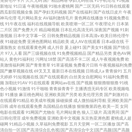
免费毛不卡片
久久无码
国产精品网络
孕妇无码在线
91手机论坛
91视频
新地址
91日逼
午夜啪视频
91啪水蜜桃网
国产二区无码
91日韩在线观看
西瓜影院视频全集
国产孕妇无码视频
国产在线福利
国产在线日皮片
午夜
神马伦理
毛片网站美女
AV福利激情毛片
黄色网在线播放
91视频免费在
线
91午夜在线
福利在线视频导航
欧美喷潮一区二区
午夜理论片
日本第
二片区
国产免费大片
精品呦视频
日本乱伦高清无码
深夜国产视频
91刺
激视频
日本中文字幕一区
日韩免费精品视频
日本高清v
欧美日韩伦理午
夜
91碰超免费
亚洲色图网站
精品欧美
成人AV在线观看
日本a级在线
干
露脸熟女
在线观看黄色网
成人抖音
爰上碰91
国产美女91视频
国产情侣
片
97人人看
国产三级视频在线
91免费视频精品
国产精品另类
黄色AV网
站人
黄色91福利社
污网址18禁
国产高清不卡二区
成人午夜视频免费
欧
美激情福利网
国产青青青草
91草逼视频
免费看片日韩
午夜视频福利免费
国产嫩草视频在线
69叉叉叉
最新日本在线视频
日韩成人a
青青操91
五月
天婷婷
91短视频在线
国产在线观看的
白丝美女自慰网站
91福利免费视
频
加勒比91AV
91在线观看
黄网站av在线
国产视频
狠狠擼狠狠擼
91桃
色小视频
91激情
91干啪啪
青青操青青干
主播诱惑无码专区
欧美视频电
影
91播放
麻豆桃色网站
亚洲欧美国产另类
欧美伦理另类
国产刺激对白
在线观看91精品
欧美成年视频
操碰操揉
成人微拍福利导航
亚洲欧美国产
日韩
成年在线观看免费
岛国精品在线播放
狠狠撸第四色
欧美一页
女同
电影在线观看
91网国产尤物在
毛片网站黄色
狼人三级片
高清男同
国产
日韩伦理淫
成年免费视频
亚洲欧美中文视频
东京热亚洲色图
蜜桃成人超
碰网
91精品小视频
久草福利免费视影
五月天堂网
一区二区播放
国产高
清自拍一区|国产高清综合乱色视|国产高清综合中文|国产高颜|国产高颜