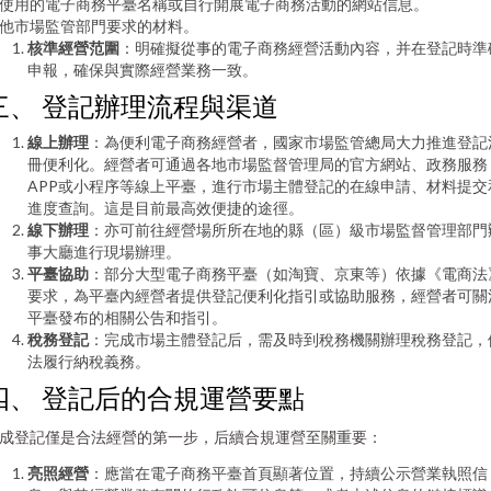
使用的電子商務平臺名稱或自行開展電子商務活動的網站信息。
他市場監管部門要求的材料。
核準經營范圍
：明確擬從事的電子商務經營活動內容，并在登記時準
申報，確保與實際經營業務一致。
三、 登記辦理流程與渠道
線上辦理
：為便利電子商務經營者，國家市場監管總局大力推進登記
冊便利化。經營者可通過各地市場監督管理局的官方網站、政務服務
APP或小程序等線上平臺，進行市場主體登記的在線申請、材料提交
進度查詢。這是目前最高效便捷的途徑。
線下辦理
：亦可前往經營場所所在地的縣（區）級市場監督管理部門
事大廳進行現場辦理。
平臺協助
：部分大型電子商務平臺（如淘寶、京東等）依據《電商法
要求，為平臺內經營者提供登記便利化指引或協助服務，經營者可關
平臺發布的相關公告和指引。
稅務登記
：完成市場主體登記后，需及時到稅務機關辦理稅務登記，
法履行納稅義務。
四、 登記后的合規運營要點
成登記僅是合法經營的第一步，后續合規運營至關重要：
亮照經營
：應當在電子商務平臺首頁顯著位置，持續公示營業執照信