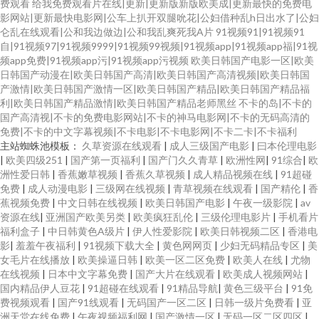
费观看
给我免费观看片在线|更新|更新版新版欧美成|更新最快的免费电
影网站|更新最快电影网|公车上扒开双腿吮花|公妇借种乱h日出水了|公妇
仑乱在线观看|公和我边做边|公和我乱爽死我A片
91视频91|91视频91
自|91视频97|91视频9999|91视频99视频|91视频app|91视频app福|91视
频app免费|91视频app污|91视频app污视频
欧美日韩国产电影一区|欧美
日韩国产动漫在|欧美日韩国产高清|欧美日韩国产高清视频|欧美日韩国
产激情|欧美日韩国产激情一区|欧美日韩国产精品|欧美日韩国产精品福
利|欧美日韩国产精品激情|欧美日韩国产精品老师黑丝
不卡的岛|不卡的
国产高清视|不卡的免费电影网站|不卡的神马电影网|不卡的无码高清的
免费|不卡的中文字幕视频|不卡电影|不卡电影网|不卡二卡|不卡福利
主站蜘蛛池模板：
久草资源在线观看
|
成人三级国产电影
|
曰本伦理电影
|
欧美四级251
|
国产第一页福利
|
国产门久久青草
|
欧洲性网
|
91综合
|
欧
洲性爱日韩
|
香蕉嫩草视频
|
香蕉久草视频
|
成人精品视频在线
|
91超碰
免费
|
成人动漫电影
|
三级网在线视频
|
青草视频在线观看
|
国产精伦
|
香
蕉视频免费
|
中文日韩在线视频
|
欧美日韩国产电影
|
午夜一级影院
|
av
资源在线
|
亚洲国产欧美另类
|
欧美疯狂乱伦
|
三级伦理电影片
|
手机看片
福利盒子
|
中日韩黄色A级片
|
伊人性爱影院
|
欧美日韩视频二区
|
香港电
影
|
羞羞午夜福利
|
91视频下载大全
|
黄色网网页
|
少妇无码精品专区
|
美
女毛片在线播放
|
欧美操逼日韩
|
欧美一区二区免费
|
欧美人在线
|
尤物
在线视频
|
日本中文字幕免费
|
国产大片在线观看
|
欧美成人视频网站
|
国内精品伊人豆花
|
91超碰在线观看
|
91精品导航
|
黄色三级平台
|
91免
费视频观看
|
国产91线观看
|
无码国产一区二区
|
日韩一级片免费看
|
亚
洲天堂在线免费
|
午夜视频福利网
|
国产激情一区
|
无码一区二区四区
|