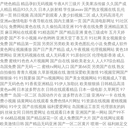
产绝色精品
精品孕妇无码视频
午夜A片三级片
天美果冻传媒
久久国产成
人精品
精品93久久久
日本人妖射精
学生妹avav
国产熟女视频在线
乱伦
片 亚洲最新在线 欧美日韩在 国产91成人网站 91青草娱乐 丝袜美腿精品视频
第一页
韩日视频
高清国产剧观看
人妻少妇视频二区
成人无码高清毛片
亚洲av激情电影
午夜导航在线
国内主播第一页
国产高清电影网址
91社区
论坛
免费网站黄色在线
久久偷拍高清亚洲
91午夜在线免费
亚洲精品第五
六区 黄色网网址网页版 亚洲中文字幕在线有码 国内精品福利丝袜视频 亚洲
页
麻豆网站在线观看
91精选国产
国产精品亚洲
黄色三级成年
五月天婷
婷爱
国产不卡小视频
AV色哟哟
亚洲天堂丁香五月
91社网
美女视频黄全
精品欧 国产日韩免视频高清 五月丁香婷婷六月综合 国产大片在线观看 三级
免费
国产精品第一页国
另类区另类欧美
欧美色图乱伦小说
免费成人软件
黄色网址视频播放
国产日产美产精品
成人午夜视频
伦理视频网站
黄色18
禁网站
亚洲无码视频在线
成人无码看片
91原创社区
伦理电影香港
成人
网站免费大全 成全影视在线观看更新时间 精品一区二区日本高清 一卡2卡三
免费
蜜桃91色色
A片视频网
国产自在线
操欧美老女人
人人97综合精品
岛国免费
国产无码一二
蜜桃tv网站入口
国产第66页
另类国产在线
熟女
卡4卡 含羞草影院无限在 亚洲成亚洲 在线观看片中文在线 精品国产尹人综合
自拍偷拍
青青久视频
久草新视频在线
激情深爱欧美激情
91视频官网国产
狠狠操-91
91我要操
国产ts视频网站
国产美女视频网站
91视频成人下载
国产无码色色
91香蕉亚洲精品
91伊人加勒比
欧美狠狠插
日韩精品高清
在线 亚洲欧美国产人成在线 国产日韩欧美 天long影院 甘肃同志聊天室 日韩
黄色av网
日本波多野吉衣
日韩在线观看精品
日本一级电影
久草网页
97
免费艹
岛国一区二区
岛国动作片在
波多野吉衣三级
亚洲AV一卡
在线免
欧美亚洲一区 超碰免费在线 人与性动交aa 97在线观看免费版电视剧 男人的
费小视频
搞黄网站在线观看
免费色情A片网扯
91资源在线视频
蜜桃视频
网站
91中文
国产在线视频
福利爱爱网址
岛国搬运工首页
伦理朋友的妈
妈
丝袜女同
日韩性爱网址
在线观看日本黄
亚洲国产第一网站
国产99不
AV3级 宅男午夜福利 久久欧洲精品 亚洲中文字幕第一页 精品91海角乱在 亚
卡
66精品视频
国产精品探花一区
成人免费国产大片
国产在线网址观看
欧美激情日韩
国产精品无码亚洲
国产一区二区黄片
喷潮一区
福利姬足交
洲福利网 独播库 强奷乱码中文字幕在线 真实国产老熟女粗口对 国产一区日