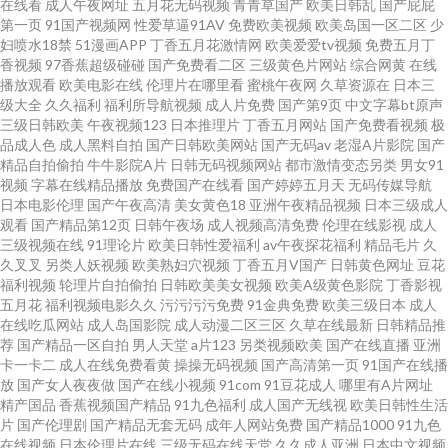
在线看
成人午夜网址
五月花无码视频
青青草国产
欧美日韩乱
国产屁屁
第一页
91国产视频网
性爱草逼91AV
免费欧美视频
欧美岛国一区二区
少
妇喷水18禁
51漫画APP
丁香五月花激情网
欧美爱爱tv视频
免费五月丁
韩二区欧美三区 天堂福利导航 超碰地址在线 欧美精品视频一二三区 在线观
香视频
97香蕉超级碰碰
国产免费看二区
三级黄色片网站
综合网黄
在线
播放观看
欧美电影在线
伦理片在哪里看
蜜桃午夜网
久草资源在
日本三
看国产不 国产在线码观看 神马老子不卡视频在 bt天堂官网 免费国产午夜视频
级大全
久久福利
福利所导航视频
成人片免费
国产第9页
中文字幕bt原声
三级日韩欧美
午夜视频123
日本推理片
丁香五月网站
国产免费看视频
极
品成人色
成人黑料自拍
国产日韩欧美网站
国产无码av
老湿A片影院
国产
在线 亚洲欧美总合网 国产国产人免费视频成 人妖资源网站 最大aⅴ网站在线
精品自拍偷拍
牛牛影院A片
日韩无码视频网站
都市激情变态另类
男女91
视频
字幕在线精品播放
免费国产在线看
国产婷婷五月天
无码传媒导航
观看 韩国级AV免费看 污污污在 成全动漫视频观看免费动漫 欧美高清精品一
日本电影伦理
国产午夜高清
美女黄色18
亚洲午夜精品视频
日本三级成人
观看
国产精品第12页
日韩午夜场
成人视频高清免费
伦理在线影视
成人
三级视频在线
91理论片
欧美日韩性爱福利
av午夜探花福利
精品毛片
久
区二区 影视大全在线观看免费网站 国产人妻精品区一区二区三区 日韩影音
久叉叉
另类人妖视频
欧美熟妇穴视频
丁香五月V国产
日韩黄色网址
豆花
福利视频
轮理片自拍偷拍
日韩欧美美女视频
欧美A级黄色影院
丁香影视
99日本精 另类日韩 亚洲精品二区三 国产第8页 人人操笔 91插插一区二区 激
五月花
福利视频电影久久
污污污污免费
91金典免费
欧美三级日本
成人
在线吃瓜网站
成人岛国影院
成人动漫二区三区
久草在线最新
日韩精品推
荐
国产精品一区自拍
男人天堂
a片123
另类视频欧美
国产在线直播
亚洲
情小说亚洲综合 我的小后妈韩国完整版在线观看 成人午夜伦理 欧美人禽猛交
卡一卡二
成人在线免费看黄
操操无码视频
国产高清第一页
91国产在线播
放
国产女人夜夜做
国产在线小视频
91com
91豆花成人
哪里有A片网址
狂配 在线电影免费网站 国产亚洲日韩在线三区 色秀视频国产一区二区 白丝
精产国品
香蕉视频国产精品
91九色福利
成人国产无线视
欧美日韩性生活
片
国产伦理剧
国产精品无套无码
成年人网站免费
国产精品1000
91九色
在线视频
日本伦理片在线
三级无码在线天堂
久久成人亚洲
日本中文视频