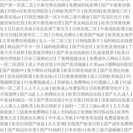
国产第一页第二页
|
午夜宅男在线网
|
免费福利电影网
|
国产午夜鲁丝视
频
|
抖阴αV
|
欧美伦理影院
|
日韩欧美国产片
|
欧美四级
|
欧美激情三区
|
欧美在线xx
|
日韩亚洲欧美一区
|
中韩三级片播放
|
国产高清乱伦片
|
制
服丝袜怡红院
|
欧美午夜经典伦理
|
国产美女精品在线
|
欧美日韩黄色网
址
|
日日操天天操
|
综合亚洲丁香五月
|
日韩在线二区
|
午夜福利影视
|
欧
美日日骚
|
欧洲专区二三四
|
日韩乱伦网址
|
欧美国产电影
|
欧美美女肏屄
|
久草免费在线视频
|
女人一区二区三区
|
日韩电影新片
|
福利精品在线视
频
|
精品国产不卡一区
|
福利电影网址
|
国产综合区
|
东京热亚洲传媒
|
丁
香六月天婷婷
|
欧美激淫孕妇
|
国产美女自拍偷拍
|
乱肏逼视屏
|
欧美日
韩伦理电影
|
日本三级网站20
|
丁香网视频综合
|
免费成年人网站
|
无码
一区二区四区
|
成人手机在线
|
91国产高清视频
|
久草app
|
嗯啊福利影院
|
国产视频99
|
黄片网站在线观看
|
欧美日韩在线欧美
|
国产亚洲自拍偷
拍
|
亚色福利影视
|
欧美在线v
|
日日夜夜狠狠撸
|
成人日韩欧美精品
|
91
视频网页版
|
91免费视频成人
|
淫秽插人免费网站
|
91视频人人看
|
91福
利一区二区
|
人人干人人操
|
欧美成人性爱影院
|
日韩免费看理伦片
|
五
月激激网
|
国产zzjj
|
人人色网站大全
|
欧美日韩精品在线
|
国产九九成人
|
午夜福利精品一区
|
国产黑丝在线
|
中文字幕日韩亚洲
|
深夜福利在线看
|
人人看人人摸欧美
|
欧美日韩影片
|
福利一二区
|
三级av黄片
|
五月天最
新歌曲
|
三级黄色免费网站
|
成人无码精品
|
亚洲欧洲日韩在线
|
欧美性
爱第九页
|
四虎永久网址
|
牛牛成人导航
|
97青青草原国
|
免费观看欧美
视频
|
欧美日韩国产操逼
|
久久亚洲
|
在线国产欧美日韩
|
国产成年免费网
站
|
国产精品玖玖资
|
国产91福利
|
日本在线H
|
欧美三级片超碰搁
|
国产