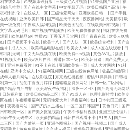
利在线久草
|
91视频库破解版
|
三级黄色A片视频
|
91香蕉国产亚洲
|
福
利综艺推荐
|
国产在线中文字幕
|
中文字幕无码
|
欧美日韩国产高清
|
午
夜福利乱伦
|
在线成人一区
|
三级性爱网站
|
亚洲欧美日韩一
|
国产手机
在线视频
|
亚洲欧美日韩
|
国产精品天干天天
|
夜夜撸网站
|
天美精东
|
欧
美一级免费
|
午夜成人福利视频
|
欧美色图乱伦
|
在线欧美日韩视频
|
中
文字幕无码毛片
|
成年视频在线播放
|
欧美免费快播影院
|
福利在线免费
观看
|
欧美精品69
|
性插91
|
丁香五月天堂网
|
国产青青在线
|
欧美人妖熟
妇
|
国产视频不卡在线
|
欧美十八
|
国产人妖一区
|
欧美综合福利
|
国产白
丝袜
|
成人久久
|
欧美精品电影在线
|
欧美女人bb
|
成人a区在线观看
|
日
韩福利无码
|
中文无码视频在线
|
欧美免费mm视频
|
黄色AV毛片播放
|
91视频大全
|
欧美a级片在线
|
香港日本三级
|
欧美韩日逼
|
国产免费人人
看
|
亚洲免费看片
|
91不卡在线
|
亚洲欧美第一页
|
成人大片网站
|
91社
在线
|
亚洲中文成人
|
91福利视频网
|
三级在线黄色网址
|
极品日啪影院
|
成年人看片网站
|
在线影视院
|
东京热红桃视频
|
蜜桃91操操操
|
日韩福
利第一页
|
乱伦丁香五月婷婷
|
超碰碰总资源网站
|
日韩一区二区网站
|
国产精品自产自拍
|
欧美深夜午夜福利
|
深夜一区=区
|
国产高清无码网站
|
日韩福利姬
|
欧美日韩精品二区
|
国产91成人在
|
伦理电影推荐
|
欧美专
区在线
|
午夜啪啪福利
|
无码性爱大片
|
深夜福利少妇
|
日本韩国三级观
看
|
夜夜撸网站
|
国产挤奶水主播在
|
一区二区日韩国产
|
黄色日穴
|
国产
日韩欧美一区
|
国产美女抠逼视频
|
午夜不卡福利视频
|
亚洲三级伦理片
|
日韩午夜无码专区
|
欧美偷拍精品
|
日韩在线观看不卡
|
91男人
|
国产一
二三区
|
国产内射第一页
|
亚洲色图探花
|
国产视频一视频二
|
国产成人
无码毛片
|
黄色免费A片
|
久久成人视屏
|
狠狠撸亚洲欧美
|
亚洲色图网站