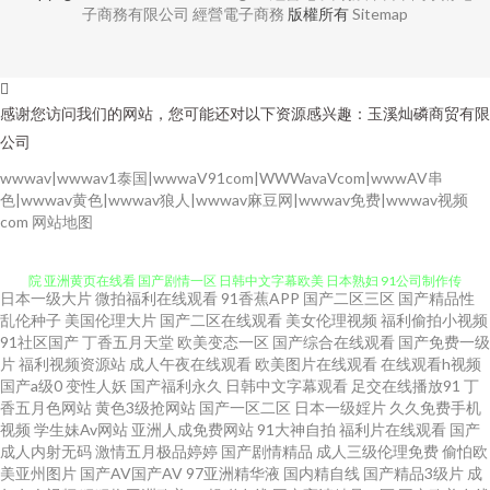
子商務有限公司
經營電子商務
版權所有
Sitemap
感谢您访问我们的网站，您可能还对以下资源感兴趣：玉溪灿磷商贸有限
公司
wwwav|wwwav1泰国|wwwaV91com|WWWavaVcom|wwwAV串
色|wwwav黄色|wwwav狼人|wwwav麻豆网|wwwav免费|wwwav视频
com
网站地图
日本一级大片
微拍福利在线观看
91香蕉APP
国产二区三区
国产精品性
免费的黄色的网站 能电脑在线看的中文ts人妖黄色电影网站 快拨播伦电影影
乱伦种子
美国伦理大片
国产二区在线观看
美女伦理视频
福利偷拍小视频
91社区国产
丁香五月天堂
欧美变态一区
国产综合在线观看
国产免费一级
片
福利视频资源站
成人午夜在线观看
欧美图片在线观看
在线观看h视频
院 亚洲黄页在线看 国产剧情一区 日韩中文字幕欧美 日本熟妇 91公司制作传
国产a级0
变性人妖
国产福利永久
日韩中文字幕观看
足交在线播放91
丁
香五月色网站
黄色3级抢网站
国产一区二区
日本一级婬片
久久免费手机
媒 久久伊人亚洲 亚洲精品国产高 日本不卡视屏 bt种子磁力搜索网站 欧美久
视频
学生妹Av网站
亚洲人成免费网站
91大神自拍
福利片在线观看
国产
成人内射无码
激情五月极品婷婷
国产剧情精品
成人三级伦理免费
偷怕欧
美亚州图片
国产AV国产AV
97亚洲精华液
国内精自线
国产精品3级片
成
久一区二区婷婷久久 曰曰摸天天添天天湿 国内成人精品 天天操B日韩无码 成