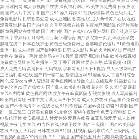
在线
国产一级免费大片
成年免费视频网站
国产在线播放网站
亚洲日本视
频
淫淫网网
成人影视国产在线
深夜福利网址
欧美在线免费看
日夜夜欧
美
国产大片中文字幕
国产片91
操久婷婷
91视频你懂得
黄色三级片毛片
站 97影院午夜理论 欧美在线观看福利 91啦视频在线观看 免费看美女的隐私
免费电影片
日韩欧美爱爱
成人亚洲区
欧美性16
成人色情黄片在线
在线
观看亚洲精品
国产热综合
久草网视频在线看
午夜精品网影院
伦理片完整
视频 影音先锋av男人资源 国自拍第69 午夜首页日韩 国产福利一区二区三区
版
黄视网站在线播放
国产片自拍
国产在线91
AV亚洲网址
国产经典三级
在线
丁香婷婷五月综合
五月花亚洲综合
国产影院第一页
乱码欧美孕交
超碰在线艹
日本在线护士
黄色三级免费网址
香港电影伦理片
91黄色电影
日韩肏屄精品 被窝影院网站 欧美一级特 91超碰久草 免费黃色伊人网站 一级
亚洲一区成人视频
国产福利电影
日韩成人影片
男的天堂网AV
国产精品
尤物在
免费a一毛片
欧美肠交扩张另类
最新亚洲日韩精品
欧美在线视频
日韩在线观看一级 国产在线中 五月婷婷激情在线 高清破外女流血视频 日韩
免费黄色网址在线
主播第一页
丁香五月网
性爱东京热
草逼视频78
国产
成人免费无码
高清日韩无码视频
宗和网五月天
日b视频
成人三级网站在
主播福利姬h在线
国产精一精二区
基情涩涩网
51漫画成人
丁香5月综合
干逼网 国产精品韩国一 高清免费国产在线观 亚洲国产精品 日本中文一二三
网
91爱爱com
伊人涩涩射
黄色视频网址导航
91国在线观看
91最新自拍
黄色软件91
国产操女人
国产乱人
欧美乱欲视频
超碰吃瓜
久草涩涩
最新
区看片 国产舌乚八伦偷品w中 2026男人网站 午夜性国产 老司机在线 成人精
在线A片网址
黄色视屏网站
欧美午夜寂寞影院
新视觉影视
成人写真福利
欧美内射网址
日本中文字幕无码
97日穴网
成人免费在线
精品国产免费观
看
国产不卡高清
91av在线播放
91制作传媒
岛国av资源
超碰91资源
国产
品区国产 亚洲天堂一区二区三区 欧美亚洲日产 国产操美女 亚洲一成a人v 欧
乱一乱二乱三
日韩美女直播
91尤物69
蜜桃午夜激情
免费伦理电影
日本
电影伦理片
黄瓜视频成人
性爱婷婷
爱豆在线看
麻豆影院爱爱
成人软件
美日韩国产码高清综 国产精品免 支持手机在线看片 亚洲趁人 日本女同视频
视频
午夜宅男在线
91专区在线
狠狠干欧美
国产三级国产
国产欧美日韩
在线
97五月天婷婷
日韩在线网
91福利社视频
福利导航
A片三级网站
久
草视频8
香蕉APP污视频
艹艹艹插逼
国产精品五月天
狠狠操欧美性爱
国
花季传媒官网网站 97资源美女 午夜成人免费视频 免费的电影网站推荐 岛国A