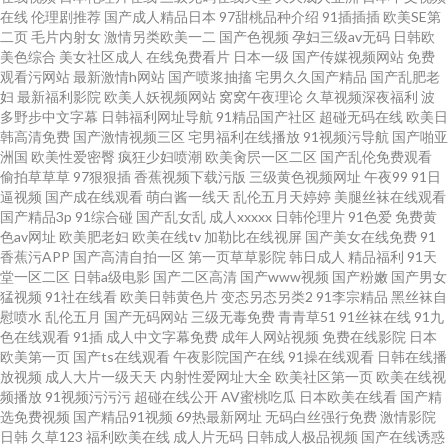
黑丝91国产在线 哪里可以免费看电影 伊人久久精品无码 国产日本在线观看
在线
伦理剧推荐
国产成人精品日本
97甜桃品种介绍
91插插插
欧美SE第
二页
毛片内射女
激情另类欧美一二
国产色视频
孕妇三级av无码
日韩欧
播放 日韩在线视频二 99久9在线视频 伦理动漫视频在线视频 亚洲开心婷婷中
美色综合
美女社区成人
在线免费看片
日本一级
国产传媒视频网站
免费
观看污网站
最新激情h网站
国产喷浆抽搐
宅男久久国产精品
国产乱肥老
妇
最新福利影院
欧美人妖视频网站
窝窝午夜理论
久草视频深夜福利
波
文字幕 国产福利在线观看片 人人喊中国片 91豆花视频网址 欧美一区二区三
多野步中文字幕
日韩福利网址导航
91精品国产社区
超碰无码在线
欧美日
韩高清免费
国产激情视频三区
宅男福利在线播放
91视频污导航
国产啪亚
区大片 91大神免费网址 日本韩国中文字幕在线 91华人 九九月老司机 性夜影
洲国
欧美性爱密臀
疯狂少妇喷潮
欧美肏屄一区二区
国产乱伦免费观看
偷拍草草草
97狠狠插
香蕉视频下载污版
三级黄色视频网址
午夜99
91日
逼视频
国产成在线观看
萌白酱一线天
乱伦五月天婷婷
美腿丝袜在线观看
院 二区三区 秋霞电影 中文字幕精 国外成人 五月天色色人网站 成人国产欧美
国产精品3p
91综合碰
国产乱女乱
成人xxxxx
日韩伦理片
91色爱
免费黄
色av网址
欧美肥老妇
欧美在线tv
加勒比在线视屏
国产美女在线免费
91
日韩在 欧美人成网站中文字 又粗又大 国产亚洲精品国产 少妇网站 av资源观
香蕉污APP
国产高清自拍一区
第一页草草影院
韩日成人
精品福利
91天
堂一区二区
日韩a级电影
国产二区高清
国产www视频
国产粉嫩
国产男女
猛视频
91社在线看
欧美日韩黄色片
变态另态另类2
91李宗精品
黑丝袜自
看 免费电影院网站大全下载电影 亚洲小说欧美另 国产乱码卡一卡2卡三卡四
慰喷水
乱伦五月
国产无码网站
三级无毒免费
青青草51
91丝袜在线
91九
色在线观看
91插
成人中文字幕免费
成年人网站视频
免费在线影院
日本
日韩欧美中文字幕一区 97超碰伊人 老司机性交网 亚洲精品综合在线影院 国
欧美第一页
国产ts在线观看
午夜影院国产在线
91操在线观看
日韩在线播
放视频
成人大片一级天天
内射性爱网址大全
欧美社区第一页
欧美在线视
频播放
91视频污污污
超碰在线公开
AV蜜桃吃瓜
日本欧美在线看
国产精
产精品性爱 日韩熟女AⅤ视频 97总资源站 乱伦影视亚洲 亚洲免费一区二区 国
选免费视频
国产精品91视频
69热最新网址
无码白丝强行免费
激情影院
日韩
久草123
福利欧美在线
成人片无码
日韩成人极品视频
国产在线诱惑