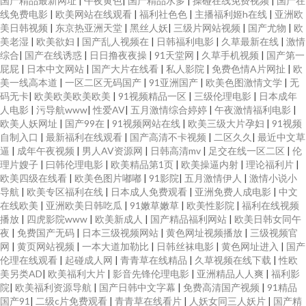
国产精品最新网址
|
午夜黄色
|
国产精品水多
|
操碰在线免费视频
|
国产在
线免费电影
|
欧美网站在线观看
|
福利社色色
|
主播福利姬h在线
|
亚洲欧
美日韩视频
|
东京热亚洲天堂
|
黑丝人妖
|
三级片网站视频
|
国产尤物
|
欧
美老湿
|
欧美欲妇
|
国产乱人视频在
|
日韩福利电影
|
久草最新在线
|
激情
综合
|
国产在线诱惑
|
日日撸夜夜操
|
91天堂网
|
久草手机视频
|
国产第一
屁屁
|
日本中文网站
|
国产大片在线看
|
私人影院
|
免费色情A片网扯
|
欧
美一线高本道
|
一区二区无码国产
|
91亚洲国产
|
欧美色图激情文学
|
无
码无卡
|
欧美欧美欧美欧美
|
91视频精品一区
|
三级伦理电影
|
日本成年
人电影
|
污导航www
|
性爱AV
|
五月激情综合婷婷
|
午夜激情福利电影
|
欧美人妖网址
|
国产99在
|
91视频网站在线
|
欧美三级大片孕妇
|
91视频
自制入口
|
最新福利在线观看
|
国产高清不卡视频
|
二区久久
|
最近中文草
逼
|
成年午夜视频
|
男人AV资源网
|
日韩高清mv
|
足交在线一区二区
|
伦
理片嫂子
|
曰韩伦理电影
|
欧美精品第1页
|
欧美操逼内射
|
理论福利片
|
欧美四级在线看
|
欧美色图片嘟嘟
|
91影院
|
五月激情伊人
|
激情小说小
导航
|
欧美专区福利在线
|
日本成人免费观看
|
亚洲免费人成电影
|
中文
在线欧美
|
亚洲欧美日韩吃瓜
|
91嫩草嫩草
|
欧美性影院
|
福利在线视频
播放
|
四虎影院www
|
欧美新成人
|
国产精品福利网站
|
欧美日韩女同午
夜
|
免费国产无码
|
日本三级视频网站
|
黄色网址视频播放
|
三级视频官
网
|
黄页网站视频
|
一本大道加勒比
|
日韩丝袜电影
|
黄色网址进入
|
国产
伦理在线观看
|
起碰成人网
|
青青草在线精品
|
久草视频在线下载
|
性欧
美另类AD
|
欧美福利大片
|
影音先锋伦理电影
|
亚洲精品人人爽
|
福利影
院
|
欧美福利资源导航
|
国产日韩中文字幕
|
免费高清国产视频
|
91精品
国产91
|
二级c片免费观看
|
青青草在线看片
|
人妖女同三人妖片
|
国产精