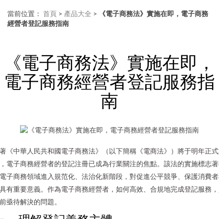
當前位置：
首頁
>
產品大全
>
《電子商務法》實施在即，電子商務
經營者登記服務指南
《電子商務法》實施在即，
電子商務經營者登記服務指
南
著《中華人民共和國電子商務法》（以下簡稱《電商法》）將于明年正式
，電子商務經營者的登記注冊已成為行業關注的焦點。該法的實施標志著
電子商務領域進入規范化、法治化新階段，對促進公平競爭、保護消費者
具有重要意義。作為電子商務經營者，如何高效、合規地完成登記服務，
前亟待解決的問題。