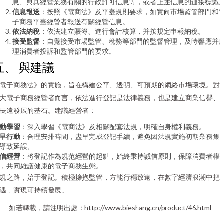
息、與其經營業務有關的行政許可信息等，或者上述信息的鏈接標識
信息報送
：按照《電商法》及平臺規則要求，如實向市場監管部門和
子商務平臺經營者報送有關經營信息。
依法納稅
：依法建立賬簿、進行會計核算，并按規定申報納稅。
接受監督
：自覺接受市場監管、稅務等部門的監督管理，及時響應并
理消費者投訴和監管部門的要求。
五、 與建議
電子商務法》的實施，旨在構建公平、透明、可預期的網絡市場環境。對
大電子商務經營者而言，依法進行登記是法律義務，也是建立商業信譽、
長遠發展的基石。建議經營者：
動學習
：深入學習《電商法》及相關配套法規，明確自身權利義務。
早行動
：合理安排時間，盡早完成登記手續，避免因法規實施初期業務集
導致延誤。
信經營
：將登記作為規范經營的起點，始終秉持誠信原則，保障消費者權
，共同維護健康的電子商務生態。
規之路，始于登記。積極擁抱監管，方能行穩致遠，在數字經濟浪潮中把
遇，實現可持續發展。
如若轉載，請注明出處：http://www.bieshang.cn/product/46.html