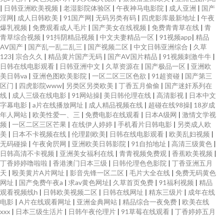
|
日韩亚洲欧美视频
|
老湿影院体验区
|
午夜神马电影院
|
成人亚洲
|
国产
淫网
|
成人日韩欧美
|
91国产网
|
无码另类有码
|
四虎影库最新地址
|
午夜
爆乳视频
|
免费观看成人毛片
|
国产美女在线视频
|
免费青青草在线
|
青
青草综合视频
|
91抖阴精品视频
|
中文夫妻精品一区
|
91视频app
|
精品
AV国产
|
国产乱一乱二乱三
|
国产视频二区
|
中文日韩亚洲综合
|
久草
123
|
宗合久久
|
精品黄片国产无码
|
国产AV国片精品
|
91视频刺激牛牛
|
日韩在线电影观看
|
日韩亚洲中文
|
久草资源在
|
国产极品一区
|
亚洲欧
美日韩va
|
亚洲色图欧美影院
|
一区二区三区色欲
|
91超资碰
|
国产第三
区门
|
四虎影院www
|
另类区另类欧美
|
丁香五月偷偷
|
国产迷奸系列在
线
|
成人三级在线电影
|
91网站操
|
美日韩伦理在线
|
高清影视
|
日本中文
字幕电影
|
a片在线播放网址
|
成人精品视频在线
|
超碰在线98操
|
18岁成
年人网站
|
欧美性爱一、三
|
免费电影在线观看
|
日本A级网
|
激情文学视
频
|
一区二区三区芒果
|
在线伊人婷婷
|
手机看片日韩电影
|
另类成人欧
美
|
日本不卡视频在线
|
伦理剧欧美
|
日韩在线电影观看
|
欧美乱妇视频
|
无码碰操
|
午夜肏屄网
|
亚洲欧美日韩影院
|
91自拍地址
|
高清三级黄色
|
日韩高清不卡视频
|
亚洲美女福利在线
|
青青视频免费观
|
香蕉欧美视频
|
丁香婷婷噜啦啦
|
香港澳门日本三级
|
日韩伦理色色影院
|
丁香亚洲五月
天
|
殴美黄片A片网址
|
影音先锋一区二区
|
毛片大全在线
|
免费无码黄色
网址
|
国产免费午夜a
|
求av黄色网址
|
久草首页免费
|
91福利视频
|
精品
观看视频线h
|
日韩欧美视频二区
|
日韩在线网址
|
精东三级片
|
成年在线
电影
|
A片在线观看网址
|
亚洲金典网站
|
精品综合一夜免费
|
欧美在线
xxx
|
日本三级生活片
|
日韩午夜伦理片
|
91草莓在线观看
|
丁香婷婷五月