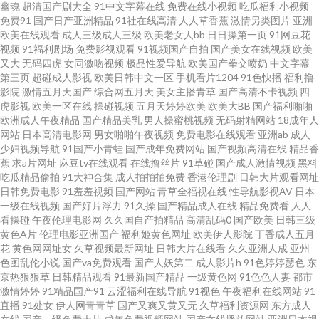
幽魂
超清国产剧大全
91中文字幕在线
免费在线小视频
吃瓜福利小视频
免费91
国产日产亚洲精品
91社在线高清
人人草香蕉
激情另类图片
亚洲
度电影网 被窝 欧美不卡一区 银杏在线app 国产亚洲日韩在线 亚洲欧美总合网
欧美在线观看
成人三级成人三级
欧美老女人bb
日日操第一页
91网豆花
视频
91福利剧场
免费影视观看
91视频国产自拍
国产美女在线视频
欧美
又大
无码四虎
女同激吻视频
极品性爱导航
欧美国产拳交喷奶
中文字幕
国产久爱免费精品视频 日韩中文字幕区二 一夲道dvd高清无 国产中文字 天天
第三页
超碰成人影视
欧美日韩中文一区
手机看片1204
91色快播
福利撸
影院
激情五月天国产
综合网五月天
美女主播青草
国产高清不卡视频
四
色图 成人日韩欧美在线 欧洲免费在线 v在线视频亚洲 欧美乱日 正在播放国产
虎影视
欧美一区在线
操碰视频
五月天婷婷欧美
欧美大BB
国产福利啪啪
欧洲成人午夜精品
国产精品美乳
男人操蜜桃视频
无码射精网站
18成年人
网站
日本高清电影网
男女啪啪午夜视频
免费电影在线观看
亚洲ab
成人
精品 韩国三级日逼AV 亚洲19p 国产刮毛在线观看 日韩好看电视剧在线播放免
少妇视频导航
91国产小青蛙
国产成年免费网站
国产视频高清在线
精品香
蕉
求a片网址
麻豆tv在线观看
在线撸丝片
91草碰
国产成人激情视频
黑料
费 99re6 男人天堂av 壹拍平台 国产在线观看xx 网站观看在线播放 的干性视
吃瓜精品偷拍
91大神合集
成人拍拍拍免费
香港伦理剧
日韩大片观看网址
日韩免费电影
91羞羞视频
国产网站
青草全福视在线
性导航影视AV
日本
一级在线视频
国产好片浮力
91久操
国产精品成人在线
精品免费看
人人
频 日本一本有码无码综合视频 97三级片网 蜜桃专区 一级欧美黑人大战白妞
看操碰
午夜伦理电影网
久久国自产拍精品
高清乱码0
国产欧美
日韩三级
黄色A片
伦理电影亚洲国产
福利姬黄色网址
欧美伊人影院
丁香成人五月
国产中文乱伦三级 偷拍桃花日韩 大香蕉红杏伊人 全能影视 91豆花精品一区
花
黄色网网址女
久草视频最新网址
日韩大片在线看
久久亚洲人成
亚州
色图乱伦小说
国产va免费观看
国产人妖第二
成人影片h
91色婷婷瑟色
东
京热狠狠草
日韩精品观看
91最新国产精品
一级黄色网
91色色人妻
都市
久久爱88热 亚洲毛片之精品国产 国产精品专区第五页 熟女在线视频网站 成
激情婷婷
91精品国产91
云涩福利在线导航
91视色
午夜福利在线网站
91
直播
91处女
伊人网青青草
国产又爽又黄又无
久草福利资源网
东方成人
人免看一级a一片黄 日日碰狠狠躁久久躁综合小说 成人av色导航 青草成人网