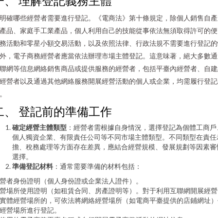
一、 理解登記義務主體
明確哪些經營者需要進行登記。《電商法》第十條規定，除個人銷售自產
產品、家庭手工業產品，個人利用自己的技能從事依法無須取得許可的便
務活動和零星小額交易活動，以及依照法律、行政法規不需要進行登記的
外，電子商務經營者應當依法辦理市場主體登記。這意味著，絕大多數通
聯網等信息網絡銷售商品或提供服務的經營者，包括平臺內經營者、自建
經營者以及通過其他網絡服務開展經營活動的個人或企業，均需履行登記
。
二、 登記前的準備工作
確定經營主體類型
：經營者需根據自身情況，選擇登記為個體工商戶
個人獨資企業、有限責任公司等不同市場主體類型。不同類型在責任
擔、稅務處理等方面存在差異，應結合經營規模、發展規劃等因素審
選擇。
準備登記材料
：通常需要準備的材料包括：
營者身份證明（個人身份證或企業法人證件）。
營場所使用證明（如租賃合同、房產證明等）。對于利用互聯網開展經營
實體經營場所的，可依法將網絡經營場所（如電商平臺提供的店鋪網址）
經營場所進行登記。