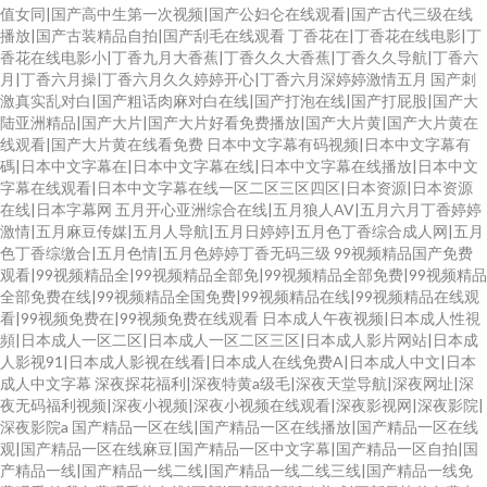
值女同|国产高中生第一次视频|国产公妇仑在线观看|国产古代三级在线
播放|国产古装精品自拍|国产刮毛在线观看
丁香花在|丁香花在线电影|丁
香花在线电影小|丁香九月大香蕉|丁香久久大香蕉|丁香久久导航|丁香六
月|丁香六月操|丁香六月久久婷婷开心|丁香六月深婷婷激情五月
国产刺
激真实乱对白|国产粗话肉麻对白在线|国产打泡在线|国产打屁股|国产大
陆亚洲精品|国产大片|国产大片好看免费播放|国产大片黄|国产大片黄在
线观看|国产大片黄在线看免费
日本中文字幕有码视频|日本中文字幕有
碼|日本中文字幕在|日本中文字幕在线|日本中文字幕在线播放|日本中文
字幕在线观看|日本中文字幕在线一区二区三区四区|日本资源|日本资源
在线|日本字幕网
五月开心亚洲综合在线|五月狼人AV|五月六月丁香婷婷
激情|五月麻豆传媒|五月人导航|五月日婷婷|五月色丁香综合成人网|五月
色丁香综缴合|五月色情|五月色婷婷丁香无码三级
99视频精品国产免费
观看|99视频精品全|99视频精品全部免|99视频精品全部免费|99视频精品
全部免费在线|99视频精品全国免费|99视频精品在线|99视频精品在线观
看|99视频免费在|99视频免费在线观看
日本成人午夜视频|日本成人性視
頻|日本成人一区二区|日本成人一区二区三区|日本成人影片网站|日本成
人影视91|日本成人影视在线看|日本成人在线免费A|日本成人中文|日本
成人中文字幕
深夜探花福利|深夜特黄a级毛|深夜天堂导航|深夜网址|深
夜无码福利视频|深夜小视频|深夜小视频在线观看|深夜影视网|深夜影院|
深夜影院a
国产精品一区在线|国产精品一区在线播放|国产精品一区在线
观|国产精品一区在线麻豆|国产精品一区中文字幕|国产精品一区自拍|国
产精品一线|国产精品一线二线|国产精品一线二线三线|国产精品一线免