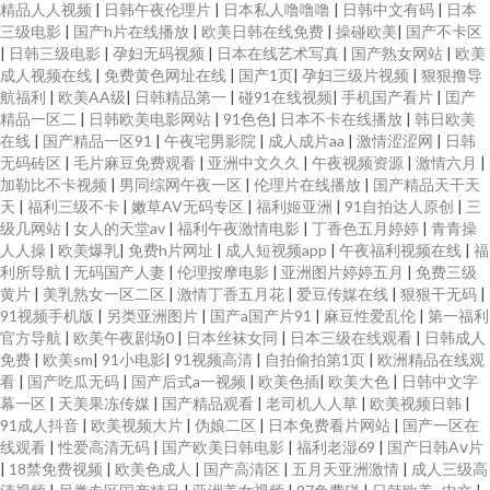
精品人人视频
|
日韩午夜伦理片
|
日本私人噜噜噜
|
日韩中文有码
|
日本
三级电影
|
国产h片在线播放
|
欧美日韩在线免费
|
操碰欧美
|
国产不卡区
|
日韩三级电影
|
孕妇无码视频
|
日本在线艺术写真
|
国产熟女网站
|
欧美
成人视频在线
|
免费黄色网址在线
|
国产1页
|
孕妇三级片视频
|
狠狠撸导
航福利
|
欧美AA级
|
日韩精品第一
|
碰91在线视频
|
手机国产看片
|
囯产
精品一区二
|
日韩欧美电影网站
|
91色色
|
日本不卡在线播放
|
韩日欧美
在线
|
国产精品一区91
|
午夜宅男影院
|
成人成片aa
|
激情涩涩网
|
日韩
无码砖区
|
毛片麻豆免费观看
|
亚洲中文久久
|
午夜视频资源
|
激情六月
|
加勒比不卡视频
|
男同综网午夜一区
|
伦理片在线播放
|
国产精品天干天
天
|
福利三级不卡
|
嫩草AV无码专区
|
福利姬亚洲
|
91自拍达人原创
|
三
级几网站
|
女人的天堂av
|
福利午夜激情电影
|
丁香色五月婷婷
|
青青操
人人操
|
欧美爆乳
|
免费h片网址
|
成人短视频app
|
午夜福利视频在线
|
福
利所导航
|
无码国产人妻
|
伦理按摩电影
|
亚洲图片婷婷五月
|
免费三级
黄片
|
美乳熟女一区二区
|
激情丁香五月花
|
爱豆传媒在线
|
狠狠干无码
|
91视频手机版
|
另类亚洲图片
|
国产a国产片91
|
麻豆性爱乱伦
|
第一福利
官方导航
|
欧美午夜剧场0
|
日本丝袜女同
|
日本三级在线观看
|
日韩成人
免费
|
欧美sm
|
91小电影
|
91视频高清
|
自拍偷拍第1页
|
欧洲精品在线观
看
|
国产吃瓜无码
|
国产后式a一视频
|
欧美色插
|
欧美大色
|
日韩中文字
幕一区
|
天美果冻传媒
|
国产精品观看
|
老司机人人草
|
欧美视频日韩
|
91成人抖音
|
欧美视频大片
|
伪娘二区
|
日本免费看片网站
|
国产一区在
线观看
|
性爱高清无码
|
国产欧美日韩电影
|
福利老湿69
|
国产日韩Aⅴ片
|
18禁免费视频
|
欧美色成人
|
国产高清区
|
五月天亚洲激情
|
成人三级高