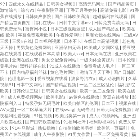
99
|
四虎永久在线精品
|
日韩美女视频0
|
高清无码网址
|
国产精品黄页
|
激情综合
|
综合91
|
午夜影院亚洲
|
丁香五月香婷婷
|
高清免费电影
|
91香
蕉在线播放
|
日韩爽爽影院
|
国产日韩欧美高清
|
超碰福利在线观看
|
国
产精品首页自拍
|
福利在线aa
|
日韩中文字幕mv
|
日韓免费高清无码
|
日
韩免费无码
|
蜜臀网小说
|
日本三级视频这些
|
成人国产精品区
|
欧美在
线|欧美
|
字幕免费观看欧美
|
午夜性爱网址
|
男和女操在线网站
|
三级AV
三级
|
三级h在线
|
日本福利视频
|
日本不卡
|
在线日本高清视频
|
老色鬼
天天操
|
男男黄色免费网站
|
亚洲孕妇无码
|
欧美成人女同区乱
|
爱豆视
频在线观看
|
在线观看日本高清
|
欧美人xxx
|
日本无码在线
|
亚洲欧美在
线强
|
亚洲在线豆花
|
男女交配免费网站
|
一级肉体全黄裸片
|
日本伦理
|
黄毛片站
|
黑料超碰在线
|
91成人在线播放
|
免费看成人毛片
|
一区三区
不卡
|
国内精品福利丝袜
|
黄色毛片网址
|
激情五月天丁香
|
国产日韩影
院
|
伦理电影一级
|
爱豆视频在线看
|
波多野洁衣p
|
成人动漫图片
|
久草
视频91
|
日本中文网站
|
国产精精品视频
|
一区二区三区乱伦
|
福利影院
欧美
|
日韩伦理三级
|
日韩美女在线视频
|
欧美一区二区免费
|
欧美在线
片
|
成人免费视频网站
|
欧美电影a
|
av黄色在线播放
|
爱豆在线播放
|
影
院福利入口
|
特级孕妇无码毛片
|
欧美自拍区乱伦图
|
日本不卡视频在线
|
AV天堂
|
一区二区草逼大片
|
在线swag
|
无码专区
|
日韩无码免费视频
|
深
夜福利性爱视频
|
91性视频
|
欧美另类第一页
|
成人小视频网站
|
亚洲图
片欧美在线
|
国产日韩欧美精品
|
91福利社污
|
福利影视网站
|
免费久草
永久
|
91神马影城
|
熟妇操撸
|
自拍偷拍欧美另类
|
欧美第一页福利
|
免
费国产在线视频
|
成年人午夜影院
|
91男女作爱
|
一区二区免费看黄
|
福