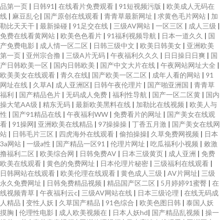
品第一页
|
日韩91
|
在线看片免费观看
|
91短视频污版
|
欧美成人无码在
线
|
麻豆乱仑
|
国产原创在线观看
|
青青草最新网址
|
求黄色毛片网站
|
加
勒比天天干
|
最新操碰
|
91足交在线
|
三级AV网站
|
一区三区
|
成人三级
|
免费在线看黄网站
|
欧美色色看片
|
91福利视频导航
|
日本一道久久
|
国
产免费电影
|
成人情一区二区
|
日韩三级中文
|
欧美日韩美女
|
亚洲欧美
第一页
|
亚州宗合撸
|
三级A片无码
|
午夜福利久久久
|
日日操日日爽
|
国
产日韩欧美一区
|
国内日韩欧美
|
国产中文大片在线
|
午夜网站网址大全
|
欧美美女在线观看
|
青久在线
|
国产欧美一区二区
|
成年人看的网站
|
91
网址在线
|
久草A
|
成人亚洲区
|
日韩午夜伦理片
|
国产啪亚洲国
|
青青草
福利
|
国产精品色片
|
无码成人免费
|
福利性导航
|
国产一区二区黄
|
国内
操大笔AA级
|
精东无码
|
最新欧美黑料在线
|
加勒比在线视频
|
欧美人与
性
|
国产91精品在线
|
午夜福利WW
|
免费看片的网址
|
国产美女在线观
看
|
91操网
|
亚洲欧美在线精品
|
97操操操
|
丁香五月激
|
国产美女在线网
站
|
日韩毛片三区
|
四虎海外在线观看
|
偷拍操操
|
久草免费网视频
|
日本
3a网站
|
一级a性
|
国产精品一区91
|
伦理片网址
|
吃瓜福利小视频
|
敕激
撸福利二区
|
欧美综合网
|
日韩免费AV
|
日本三级黄页
|
成人亚洲
|
免费
欧美在线观看
|
黄色的免费网址
|
日本伦理片秘密
|
三级福利在线观看
|
日韩网站在线观看
|
欧美伦理在线观看
|
黄色成人三级
|
AV片网址
|
三级
永久免费网址
|
日韩免费精品视频
|
精品国产区二区
|
5月婷婷91蜜臀
|
在
线视频青草
|
午夜福利云c
|
三级AV网站在线
|
日本三级论理
|
在线无码成
人精品
|
变性人妖
|
久草国产精品
|
91色综合
|
欧美色图日韩
|
泰国人妖
摸胸
|
伦理性电影
|
成人欧美视频在
|
日本人妖hd
|
国产精品乱视频
|
操一