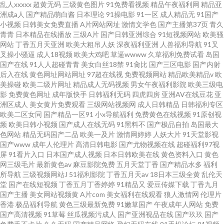
产精品亚洲精品久久精品 三个男人换着躁我一 AV福利在线播放 免费看高清
乱人xxxxx
超黄无码
三级黄色图片
91免费看视频
精品午夜福利网
精品亚
洲成a人
国产精品萌白酱
日本理论
91操电影
91一区
成人精品无
91国产
小视频
日韩美女免费直播
A片网站网址
激情文学色
国产主播第37页
青久
片国产剧情 亚洲真实迷奷系列在 国产欧美日韩图片一区 日韩一一 9草草视频
青青
日本精品在线播放
三级A片
国产日韩亚洲综合
91短视频网站
欧美骚
网站
丁香五月天亚洲
欧美大粗吊人妖
深夜福利亚洲
人兽福利导航
91叉
叉操小骚逼
成人18视频
欧美大鸡吧
草逼wwww
久草福利免费试看
岛国
国产在线
91人人超碰青青
美女白丝18禁
91肏比
国产三区电影
国产内射
后入在线
黄色网址网站网址
97超在线视
免费视频网站
精品欧美精品v
欧
美操碰
欧美二级片网址
精品成人无码视频
男女午夜福利影院
欧美三级电
影
免费黄色网址
成年版快手
日韩福利无码
四虎四房
亚洲AV在线豆花
亚
洲区成人
美女黄片免费观看
三级网站视频网
成人日韩精品
日韩福利专区
欧美二区女同
国产精品一区91
小x导航福利
免费黄色在线视频
91原创视
频
欧美日韩小视频
国产成人在线无码
91黑料不
国产极品自拍
岛国最大
色网站
精品无码国产二品
欧美一及片
激情网婷婷
人妖大片
91天堂影视
国产www
成年人伦理片
高清日韩电影
国产尤物视频在线
超碰福利97视
屏
91看片入口
日本国产成人视频
日本日韩欧美在线
黄色资料入口
黄色
网三级毛片
最新黄色av
麻豆影院免费
五月天堂丁香
国产精品水多
福利
所导航
三级视频网站J
51福利影院
丁香五月天av
18日本三级全黄
乱伦天
堂
国产在线短视频
丁香五月丁香婷婷
91精品又
爱豆传媒下载
丁香九月
国产主播
美女网站视频黄
A片com
美女福利在线观看
狼人激情网
伦理片
香港
极品福利导航
黄色三级最新免费
91嫩草国产
午夜成年人网站
免费
国产高清视频
91草莓
丝瓜视频污成人
国产亚洲视品在线
国产玖玖
国产